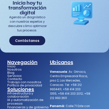
Inicia hoy tu
transformación
digital
Agenda un diagnóstico
con nuestros expertos y
descubre cómo optimizar
tus procesos.
Contáctanos
Navegación
Ubícanos
Inicio
Nosotros
Venezuela
:
Av. Orinoco,
Blog
Servicios
Centro Empresarial Roca,
Contacto
piso 2, Las Mercedes,
Trabaja con nosotros
Caracas.
Tel:
+58 212
Política de privacidad
Soluciones
9934411
;
+58 414 203
Infraestructura y
1355
;
+58 414 203 2012
;
+58
colaboración
212 993 3611
IA y automatización de
procesos
Panamá:
Calle 71 Este con
Financieras y de gobierno