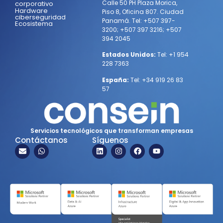
Calle 50 PH Plaza Morica,
corporativo
Hardware
Piso 8, Oficina 807. Ciudad
ciberseguridad
Panamá.
Tel:
+507 397-
Ecosistema
3200
;
+507 397 3216
;
+507
394 2045
Estados Unidos:
Tel:
+1 954
228 7363
España:
Tel:
+34 919 26 83
57
Servicios tecnológicos que transforman empresas
Contáctanos
Síguenos