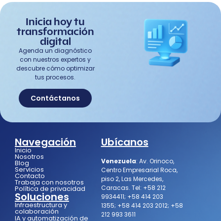
Inicia hoy tu
transformación
digital
Agenda un diagnóstico
con nuestros expertos y
descubre cómo optimizar
tus procesos.
Contáctanos
Navegación
Ubícanos
Inicio
Nosotros
Venezuela
:
Av. Orinoco,
Blog
Servicios
Centro Empresarial Roca,
Contacto
piso 2, Las Mercedes,
Trabaja con nosotros
Caracas.
Tel:
+58 212
Política de privacidad
Soluciones
9934411
;
+58 414 203
Infraestructura y
1355
;
+58 414 203 2012
;
+58
colaboración
212 993 3611
IA y automatización de