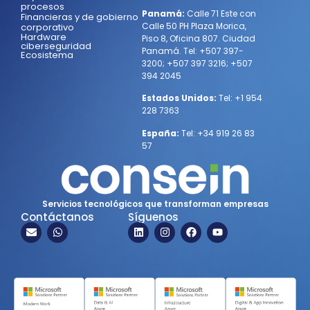
procesos
Panamá:
Calle 71 Este con
Financieras y de gobierno
Calle 50 PH Plaza Morica,
corporativo
Hardware
Piso 8, Oficina 807. Ciudad
ciberseguridad
Panamá.
Tel:
+507 397-
Ecosistema
3200
;
+507 397 3216
;
+507
394 2045
Estados Unidos:
Tel:
+1 954
228 7363
España:
Tel:
+34 919 26 83
57
Servicios tecnológicos que transforman empresas
Contáctanos
Síguenos