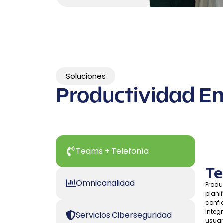
Soluciones
Productividad Em
Teams + Telefonía
Te
Omnicanalidad
Produ
plani
confi
integ
Servicios Ciberseguridad
usuari