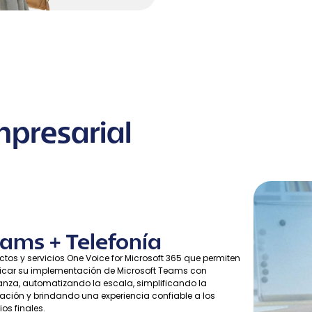
presarial
ams + Telefonía
ctos y servicios One Voice for Microsoft 365 que permiten
ficar su implementación de Microsoft Teams con
anza, automatizando la escala, simplificando la
ración y brindando una experiencia confiable a los
os finales.